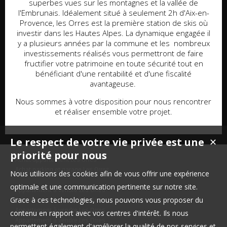
superbes vues sur les montagnes et la vallée de
l'Embrunais. Idéalement situé à seulement 2h d'Aix-en-
Provence, les Orres est la première station de skis où
investir dans les Hautes Alpes. La dynamique engagée il
y a plusieurs années par la commune et les nombreux
investissements réalisés vous permettront de faire
fructifier votre patrimoine en toute sécurité tout en
bénéficiant d'une rentabilité et d'une fiscalité
avantageuse.
Nous sommes à votre disposition pour nous rencontrer
et réaliser ensemble votre projet.
Le respect de votre vie privée est une
✕
priorité pour nous
Achat appartement Les Orres
Achat parking et garage Les Orres
Nous utilisons des cookies afin de vous offrir une expérience
optimale et une communication pertinente sur notre site.
Appartement à vendre Les Orres
Grace à ces technologies, nous pouvons vous proposer du
Appartement à vendre Les Orres
Appartement à vendre Les Orres
contenu en rapport avec vos centres d'intérêt. Ils nous
Appartement à vendre Les Orres
permettent également d'améliorer la qualité de nos services et