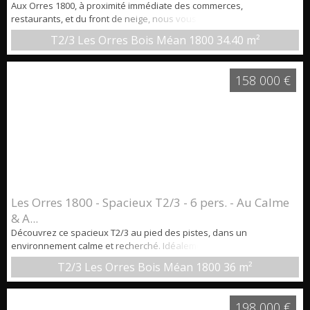
Aux Orres 1800, à proximité immédiate des commerces,
restaurants, et du front de neige, nous vous proposons à la vente
cet appartement T2/3 pouvant accueillir jusqu'à 6 personnes, situé
T2/3 Les Orres Bois Méan 1800
34.40 m²
dans une Résidence avec piscine et sauna. Caractéristiques
principales : * Surface habitable : 34,4 m2 * Une entrée avec
placard de rangement ...
158 000 €
Les Orres 1800 - Spacieux T2/3 - 6 pers. - Au Calme
& A...
Découvrez ce spacieux T2/3 au pied des pistes, dans un
environnement calme et recherché. Idéalement situé aux Orres
1800, au sein d'une résidence avec piscine intérieure chauffée, cet
T2/3 Les Orres Bois Méan 1800
36 m²
appartement bénéficie d'un emplacement privilégié : en bordure du
front de neige, à quelques pas seulement des commerces,
restaurants et animations de la station, tout en profitant d'un cadre
198 000 €