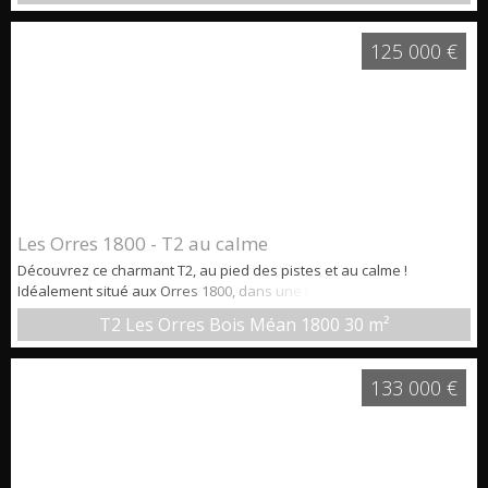
deux pas du front de neige et à proximité des animations et des
commerces. Sa chambre indépendante permet d'accueillir 4 à 5
125 000 €
personnes. ...
Les Orres 1800 - T2 au calme
Découvrez ce charmant T2, au pied des pistes et au calme !
Idéalement situé aux Orres 1800, dans une résidence avec piscine
intérieure chauffée. Il bénéficie d'un emplacement privilégié : à
T2 Les Orres Bois Méan 1800
30 m²
deux pas des commerces et animations, la résidence est située en
bordure du front de neige, au calme. L'appartement dispose d'une
chambre indépendante, d'une pièce de vie avec terrasse, et
133 000 €
permet ain...