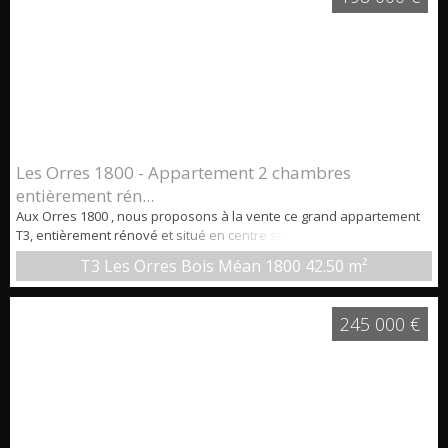
paisible et d...
Les Orres 1800 - Appartement 2 chambres
entièrement rén...
Aux Orres 1800 , nous proposons à la vente ce grand appartement
T3, entièrement rénové et situé en centre station dans une
résidence avec piscine, salle de sport, sauna et à deux pas du front
T3 Les Orres Bois Méan 1800
42.50 m²
de neige. Avec près de 43 m2, cet appartement aux prestations de
qualité offre deux chambres et une grande terrasse, et permet
ainsi d'accueillir confortablement jusqu'à six personnes. Vidéo de
245 000 €
la ...