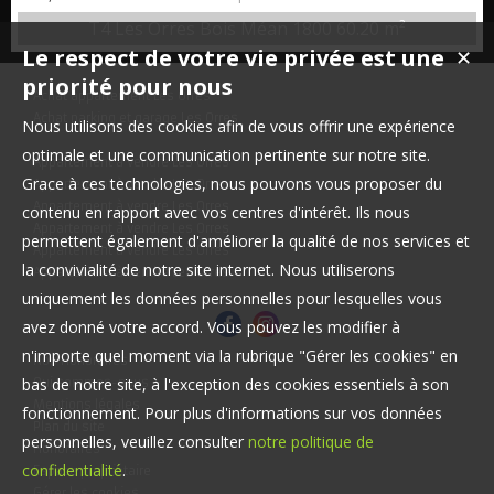
résidence avec piscine extérieure chauffée : Superbe duplex en
T4 Les Orres Bois Méan 1800
60.20 m²
dernier étage, entièrement rénové, cet appartement séduit par ses
Le respect de votre vie privée est une
✕
prestations soignées, sa vue dégagée et ses nombreuses
possibilités de couchages ! Caractéristiques principales : &nb...
priorité pour nous
Achat appartement Les Orres
Achat parking et garage Les Orres
Nous utilisons des cookies afin de vous offrir une expérience
optimale et une communication pertinente sur notre site.
Appartement à vendre Les Orres
Grace à ces technologies, nous pouvons vous proposer du
Appartement à vendre Les Orres
Appartement à vendre Les Orres
contenu en rapport avec vos centres d'intérêt. Ils nous
Appartement à vendre Les Orres
permettent également d'améliorer la qualité de nos services et
Appartement à vendre Les Orres
la convivialité de notre site internet. Nous utiliserons
Appartement à vendre Les Orres
uniquement les données personnelles pour lesquelles vous
avez donné votre accord. Vous pouvez les modifier à
n'importe quel moment via la rubrique "Gérer les cookies" en
Nos Honoraires
bas de notre site, à l'exception des cookies essentiels à son
Qui sommes-nous
Mentions légales
fonctionnement. Pour plus d'informations sur vos données
Plan du site
personnelles, veuillez consulter
notre politique de
Honoraires
confidentialité
.
Espace propriétaire
Gérer les cookies