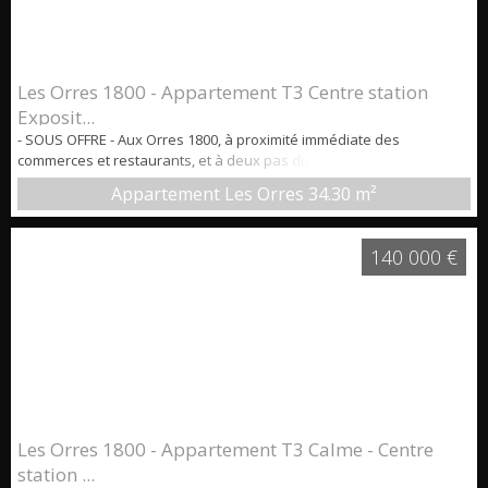
Les Orres 1800 - Appartement T3 Centre station
Exposit...
- SOUS OFFRE - Aux Orres 1800, à proximité immédiate des
commerces et restaurants, et à deux pas du front de neige, nous
vous proposons à la vente cet appartement lumineux pouvant
Appartement Les Orres
34.30 m²
accueillir jusqu'à 6/8 personnes, situé dans une Résidence avec
piscine et sauna. Caractéristiques principales : * Surface au sol :
34,3 m2 * Une entrée avec placard...
140 000 €
Les Orres 1800 - Appartement T3 Calme - Centre
station ...