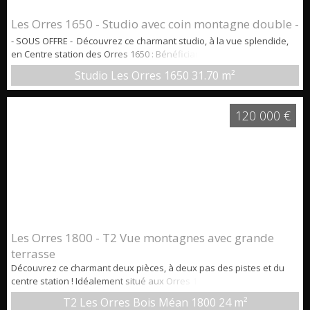
Les Orres 1650 - Studio avec coin montagne double -
- SOUS OFFRE - Découvrez ce charmant studio, à la vue splendide,
en Centre station des Orres 1650 : Bénéficiant d'un emplacement
privilégié aux Orres 1650 : à deux pas des commerces et
Studio Les Orres 1650
31.70 m²
animations, l'appartement est situé au 9ème étage d'une résidence
en bordure du front de neige et offre ainsi un panorama
exceptionnel. L'appartement dispose d'un coin nuit confortable et
120 000 €
d'une piè...
Les Orres 1800 - T2 Vue montagnes avec grande
terrasse
Découvrez ce charmant deux pièces, à deux pas des pistes et du
centre station ! Idéalement situé aux Orres 1800, dans une
résidence avec piscine intérieure chauffée et sauna. Il bénéficie
T2 Les Orres Bois Méan 1800
24 m²
d’un emplacement au calme, sur le haut de la station, et reste à