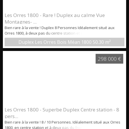
Les Orres 1800 - Rare ! Duplex au calme Vue
Montagnes- ...
Bien rare à la vente ! Duplex 8 Personnes Idéalement situé aux
Orres 1800, à deux pas du centre station et à deux pas du front de
neige, dans une résidence avec piscine intérieure : découvrez ce
Duplex Les Orres Bois Méan 1800
50.30 m²
confortable Duplex en dernier étage, rénové avec soin. Il séduit par
ses volumes, ses nombreux couchages et une vue dégagée depuis
ses balcons sous charpente ! Caractéristiques principales : &...
298 000 €
Les Orres 1800 - Superbe Duplex Centre station - 8
pers...
Bien rare à la vente ! 8 / 10 Personnes. Idéalement situé aux Orres
1800, en centre station et à deux pas du front de neige, dans une