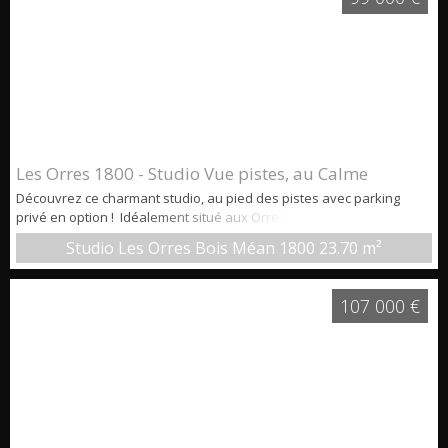
Les Orres 1800 - Studio Vue pistes, au Calme
Découvrez ce charmant studio, au pied des pistes avec parking
privé en option ! Idéalement situé aux Orres 1800, dans une
résidence avec piscine intérieure chauffée. Il bénéficie d'un
Studio Les Orres Bois Méan 1800
23.70 m²
emplacement privilégié : à deux pas des commerces et animations,
la résidence est située en bordure du front de neige, au calme.
L'appartement dispose d'un coin nuit, et d'une pièce de vie avec
107 000 €
balco...